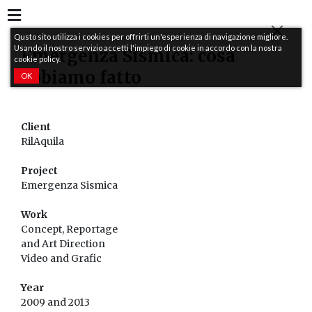
Qusto sito utilizza i cookies per offrirti un'esperienza di navigazione migliore.
Usando il nostro servizio accetti l'impiego di cookie in accordo con la nostra
Emergenza Sismica: cosa
cookie policy.
abbiamo fatto
OK
Client
RilAquila
Project
Emergenza Sismica
Work
Concept, Reportage
and Art Direction
Video and Grafic
Year
2009 and 2013