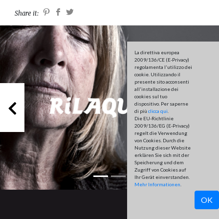
Share it:
La direttiva europea
2009/136/CE (E-Privacy)
regolamenta l'utilizzo dei
cookie. Utilizzando il
presente sito acconsenti
all'installazione dei
cookies sul tuo
Previous
dispositivo. Per saperne
di più
clicca qui
.
Die EU-Richtlinie
2009/136/EG (E-Privacy)
regelt die Verwendung
von Cookies. Durch die
Nutzung dieser Website
erklären Sie sich mit der
Speicherung und dem
Zugriff von Cookies auf
Ihr Gerät einverstanden.
Mehr Informationen
.
OK