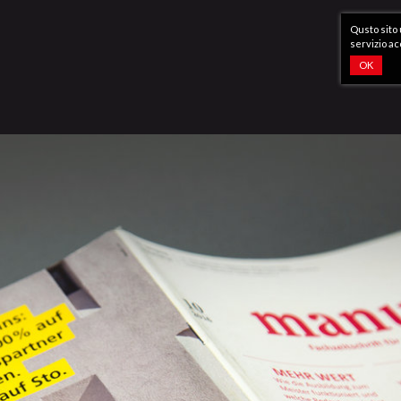
Qusto sito 
servizio ac
OK