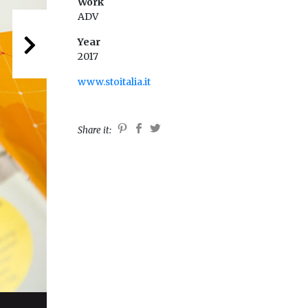
Work
ADV
Next
Year
2017
www.stoitalia.it
Share it: