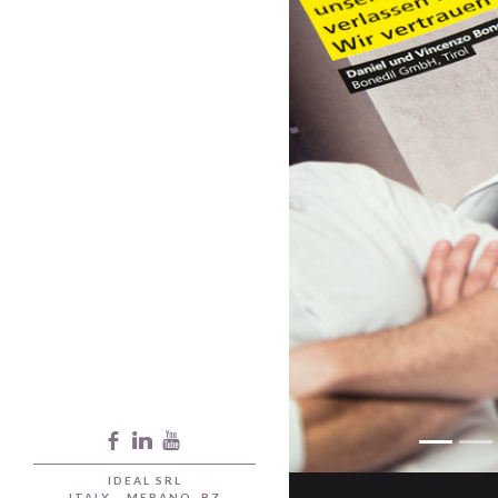
Previous
IDEAL SRL
ITALY - MERANO, BZ