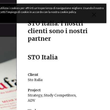
utilizza i cookies per offrirti un'esperienza di navigazione migliore. Usando il nostro
cetti l'impiego di cookie in accordo con la nostra cookie policy.
STO Italia: I nostri
clienti sono i nostri
partner
STO Italia
Client
Sto Italia
Project
Strategy, Study Competitors,
ADV