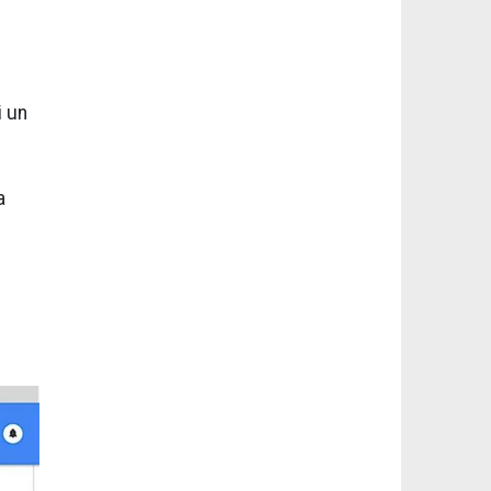
i un
a