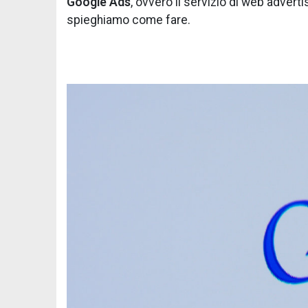
Google Ads
, ovvero il servizio di web adver
spieghiamo come fare.